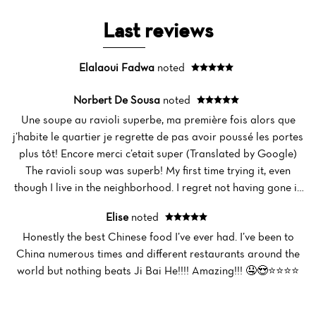
Last reviews
Elalaoui Fadwa
noted
Norbert De Sousa
noted
Une soupe au ravioli superbe, ma première fois alors que
j’habite le quartier je regrette de pas avoir poussé les portes
plus tôt! Encore merci c’etait super (Translated by Google)
The ravioli soup was superb! My first time trying it, even
though I live in the neighborhood. I regret not having gone in
Home
sooner! Thanks again, it was great!
Elise
noted
News
Honestly the best Chinese food I’ve ever had. I’ve been to
China numerous times and different restaurants around the
Menu
world but nothing beats Ji Bai He!!!! Amazing!!! 🤤😍⭐️⭐️⭐️⭐️
Reviews